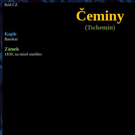
Kód CZ
Čeminy
(
Tschemin
)
Kaple
Barokní
Zámek
1830, na místě staršího