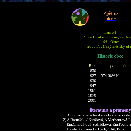
Zpět
na
okres
Panství
Politický okres Stříbro,
s.o.
To
1961 Okres
2003 Pověřený městský úř
Historie obce
Rok
obyv
.
dom
1850
1927
574 68% N
1930
1947
1961
1970
2001
literatura a prameny
1) Administrativní lexikon obcí
v republi
2)
A
.Bartušek,
J.Krčálová
,
A
.
Merhautová
-
L
Em.Charvátová
-Sedláčková,
Em.Poche
Umělecké památky Čech, ČAV, 1957