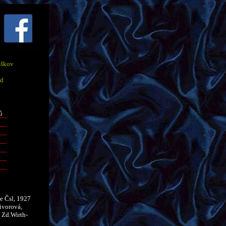
uškov
ad
ů
ce
Čsl
, 1927
ivorová
,
a
Zd.Wirth
-