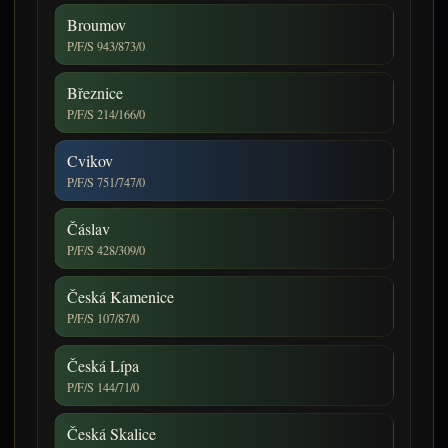
Broumov
P/F/S 943/873/0
Březnice
P/F/S 214/166/0
Cvikov
P/F/S 751/747/0
Čáslav
P/F/S 428/309/0
Česká Kamenice
P/F/S 107/87/0
Česká Lípa
P/F/S 144/71/0
Česká Skalice