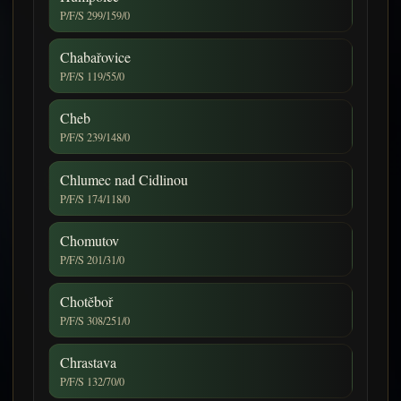
P/F/S 299/159/0
Chabařovice
P/F/S 119/55/0
Cheb
P/F/S 239/148/0
Chlumec nad Cidlinou
P/F/S 174/118/0
Chomutov
P/F/S 201/31/0
Chotěboř
P/F/S 308/251/0
Chrastava
P/F/S 132/70/0