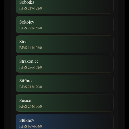
Sobotka
P/F/S 219/122/0
Sokolov
P/F/S 222/152/0
Stod
P/F/S 141/108/0
Strakonice
P/F/S 296/152/0
Stříbro
P/F/S 213/120/0
Sušice
P/F/S 244/150/0
Šluknov
P/F/S 677/654/0