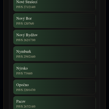
Nové Strašecí
P/F/S 271/214/0
Nový Bor
P/F/S 120/76/0
Nový Bydžov
P/F/S 262/173/0
Nymburk
P/F/S 259/216/0
Nýrsko
P/F/S 77/44/0
Opočno
P/F/S 220/147/0
Pacov
P/F/S 267/214/0