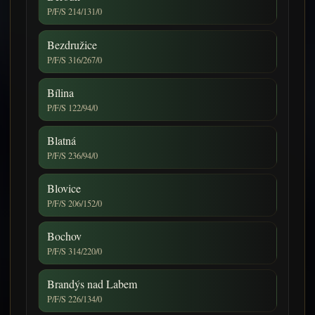
P/F/S 214/131/0
Bezdružice
P/F/S 316/267/0
Bílina
P/F/S 122/94/0
Blatná
P/F/S 236/94/0
Blovice
P/F/S 206/152/0
Bochov
P/F/S 314/220/0
Brandýs nad Labem
P/F/S 226/134/0