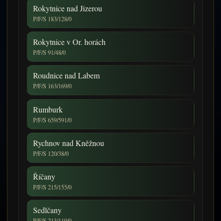
Rokytnice nad Jizerou
P/F/S 183/128/0
Rokytnice v Or. horách
P/F/S 91/48/0
Roudnice nad Labem
P/F/S 163/169/0
Rumburk
P/F/S 659/591/0
Rychnov nad Kněžnou
P/F/S 120/38/0
Říčany
P/F/S 215/155/0
Sedlčany
P/F/S 213/119/0