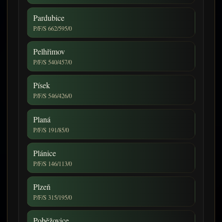
Pardubice
P/F/S 662/595/0
Pelhřimov
P/F/S 540/457/0
Písek
P/F/S 546/426/0
Planá
P/F/S 191/85/0
Plánice
P/F/S 146/113/0
Plzeň
P/F/S 315/195/0
Poběžovice