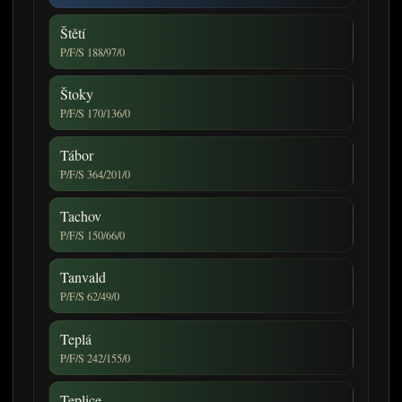
Štětí
P/F/S 188/97/0
Štoky
P/F/S 170/136/0
Tábor
P/F/S 364/201/0
Tachov
P/F/S 150/66/0
Tanvald
P/F/S 62/49/0
Teplá
P/F/S 242/155/0
Teplice