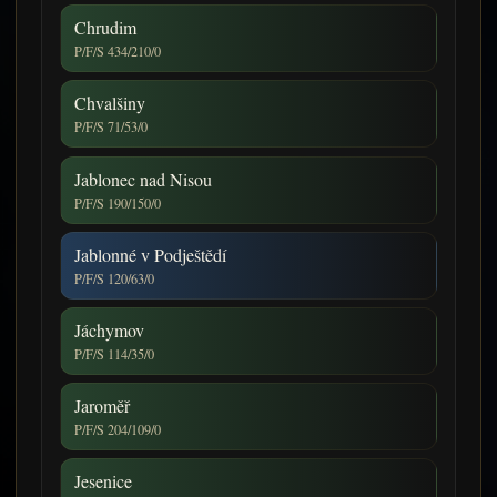
Chrudim
P/F/S 434/210/0
Chvalšiny
P/F/S 71/53/0
Jablonec nad Nisou
P/F/S 190/150/0
Jablonné v Podještědí
P/F/S 120/63/0
Jáchymov
P/F/S 114/35/0
Jaroměř
P/F/S 204/109/0
Jesenice