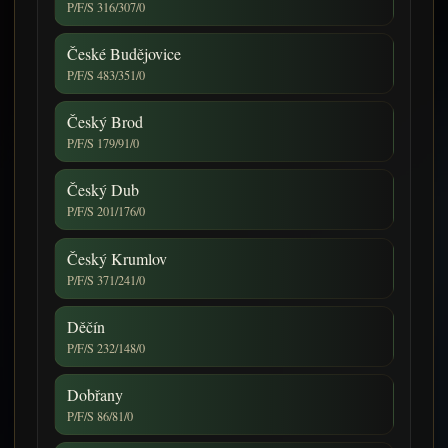
P/F/S 316/307/0
České Budějovice
P/F/S 483/351/0
Český Brod
P/F/S 179/91/0
Český Dub
P/F/S 201/176/0
Český Krumlov
P/F/S 371/241/0
Děčín
P/F/S 232/148/0
Dobřany
P/F/S 86/81/0