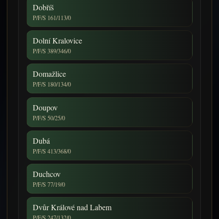
Dobříš
P/F/S 161/113/0
Dolní Kralovice
P/F/S 389/346/0
Domažlice
P/F/S 180/134/0
Doupov
P/F/S 50/25/0
Dubá
P/F/S 413/368/0
Duchcov
P/F/S 77/19/0
Dvůr Králové nad Labem
P/F/S 247/132/0