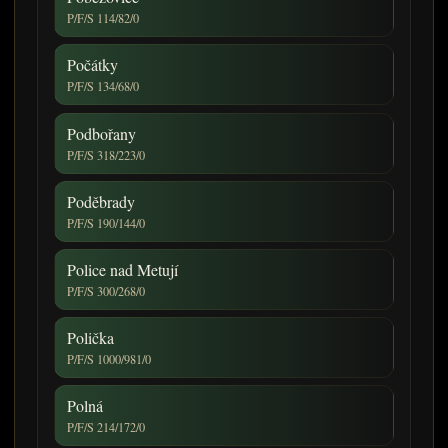
P/F/S 114/82/0
Počátky
P/F/S 134/68/0
Podbořany
P/F/S 318/223/0
Poděbrady
P/F/S 190/144/0
Police nad Metují
P/F/S 300/268/0
Polička
P/F/S 1000/981/0
Polná
P/F/S 214/172/0