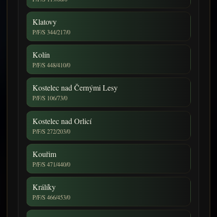
Klatovy
P/F/S 344/217/0
Kolín
P/F/S 448/410/0
Kostelec nad Černými Lesy
P/F/S 106/73/0
Kostelec nad Orlicí
P/F/S 272/203/0
Kouřim
P/F/S 471/440/0
Králíky
P/F/S 466/453/0