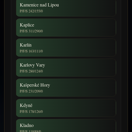
Kamenice nad Lipou
P/F/S 242/155/0
Kaplice
P/F/S 311/290/0
Karlín
P/F/S 163/111/0
Karlovy Vary
P/F/S 280/124/0
Kašperské Hory
P/F/S 231/209/0
Kdyně
P/F/S 178/126/0
Kladno
P/F/S 119/88/0