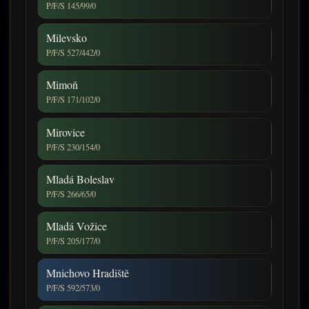
P/F/S 145/99/0
Milevsko
P/F/S 527/442/0
Mimoň
P/F/S 171/102/0
Mirovice
P/F/S 230/154/0
Mladá Boleslav
P/F/S 266/65/0
Mladá Vožice
P/F/S 205/177/0
Mnichovo Hradiště
P/F/S 592/573/0