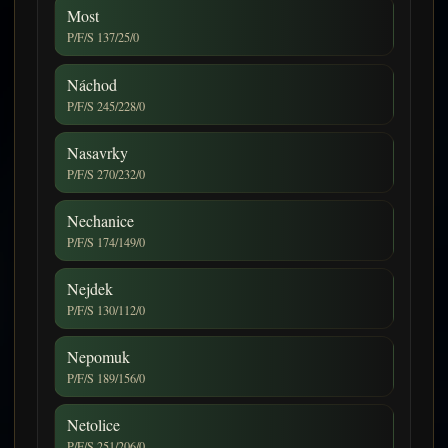
Most
P/F/S 137/25/0
Náchod
P/F/S 245/228/0
Nasavrky
P/F/S 270/232/0
Nechanice
P/F/S 174/149/0
Nejdek
P/F/S 130/112/0
Nepomuk
P/F/S 189/156/0
Netolice
P/F/S 251/206/0