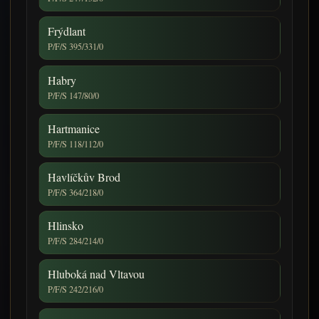
Frýdlant
P/F/S 395/331/0
Habry
P/F/S 147/80/0
Hartmanice
P/F/S 118/112/0
Havlíčkův Brod
P/F/S 364/218/0
Hlinsko
P/F/S 284/214/0
Hluboká nad Vltavou
P/F/S 242/216/0