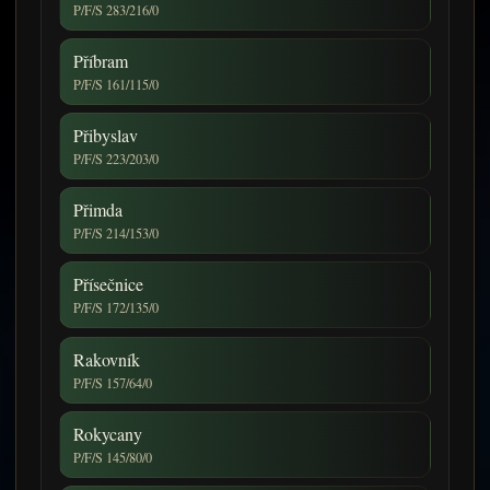
P/F/S 283/216/0
Příbram
P/F/S 161/115/0
Přibyslav
P/F/S 223/203/0
Přimda
P/F/S 214/153/0
Přísečnice
P/F/S 172/135/0
Rakovník
P/F/S 157/64/0
Rokycany
P/F/S 145/80/0