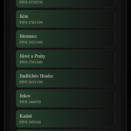
P/F/S 437/427/0
Jičín
P/F/S 378/133/0
Jilemnice
P/F/S 192/119/0
Jílové u Prahy
P/F/S 179/130/0
Jindřichův Hradec
P/F/S 263/115/0
Jirkov
P/F/S 146/47/0
Kadaň
P/F/S 195/31/0