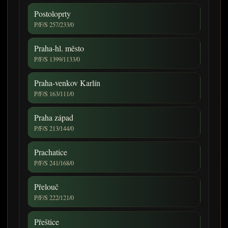
Postoloprty
P/F/S 257/233/0
Praha-hl. město
P/F/S 1399/1133/0
Praha-venkov Karlín
P/F/S 163/111/0
Praha západ
P/F/S 213/144/0
Prachatice
P/F/S 241/168/0
Přelouč
P/F/S 222/121/0
Přeštice