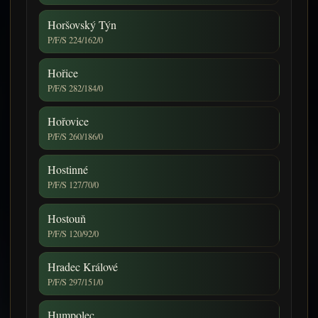
Horšovský Týn
P/F/S 224/162/0
Hořice
P/F/S 282/184/0
Hořovice
P/F/S 260/186/0
Hostinné
P/F/S 127/70/0
Hostouň
P/F/S 120/92/0
Hradec Králové
P/F/S 297/151/0
Humpolec