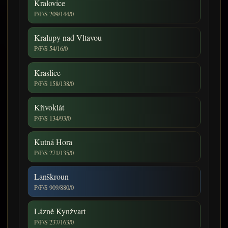
Kralovice
P/F/S 209/144/0
Kralupy nad Vltavou
P/F/S 54/16/0
Kraslice
P/F/S 158/138/0
Křivoklát
P/F/S 134/93/0
Kutná Hora
P/F/S 271/135/0
Lanškroun
P/F/S 909/880/0
Lázně Kynžvart
P/F/S 237/163/0