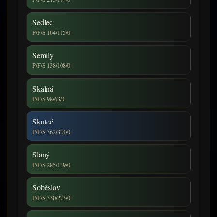
Sedlec
P/F/S 164/115/0
Semily
P/F/S 138/108/0
Skalná
P/F/S 98/63/0
Skuteč
P/F/S 362/324/0
Slaný
P/F/S 285/139/0
Soběslav
P/F/S 330/273/0