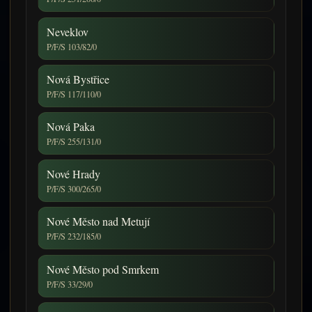
Neveklov
P/F/S 103/82/0
Nová Bystřice
P/F/S 117/110/0
Nová Paka
P/F/S 255/131/0
Nové Hrady
P/F/S 300/265/0
Nové Město nad Metují
P/F/S 232/185/0
Nové Město pod Smrkem
P/F/S 33/29/0