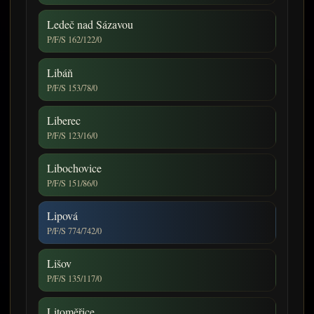
Ledeč nad Sázavou
P/F/S 162/122/0
Libáň
P/F/S 153/78/0
Liberec
P/F/S 123/16/0
Libochovice
P/F/S 151/86/0
Lipová
P/F/S 774/742/0
Lišov
P/F/S 135/117/0
Litoměřice