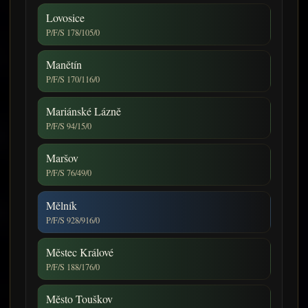
Lovosice
P/F/S 178/105/0
Manětín
P/F/S 170/116/0
Mariánské Lázně
P/F/S 94/15/0
Maršov
P/F/S 76/49/0
Mělník
P/F/S 928/916/0
Městec Králové
P/F/S 188/176/0
Město Touškov