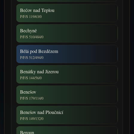
Bečov nad Teplou
P/F/S 119/63/0
Bechyně
P/F/S 510/484/0
Bělá pod Bezdězem
P/F/S 512/494/0
Benátky nad Jizerou
P/F/S 144/56/0
Benešov
P/F/S 179/114/0
Benešov nad Ploučnicí
P/F/S 149/132/0
Beroun