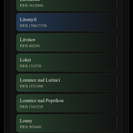
P/F/S 341/209/0
Litomyšl
P/F/S 1798/1737/0
Litvínov
P/F/S 40/25/0
Loket
P/F/S 171/57/0
Lomnice nad Lužnicí
P/F/S 157/139/0
Lomnice nad Popelkou
P/F/S 174/127/0
Louny
P/F/S 307/64/0