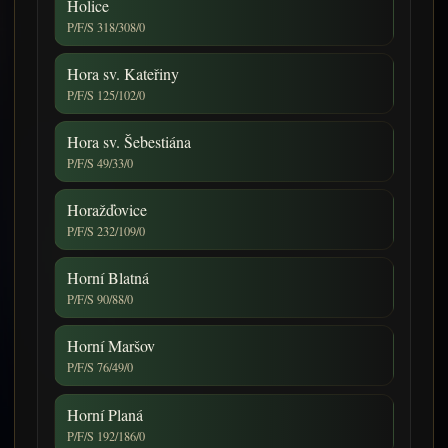
Holice
P/F/S 318/308/0
Hora sv. Kateřiny
P/F/S 125/102/0
Hora sv. Šebestiána
P/F/S 49/33/0
Horažďovice
P/F/S 232/109/0
Horní Blatná
P/F/S 90/88/0
Horní Maršov
P/F/S 76/49/0
Horní Planá
P/F/S 192/186/0