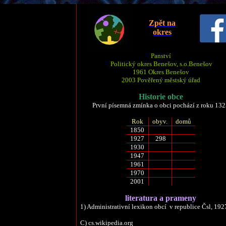
Zpět na
okres
Panství
Politický okres Benešov,
s.o.
Benešov
1961 Okres Benešov
2003 Pověřený městský úřad
Historie obce
První písemná zmínka o obci pochází z roku 13
Rok
obyv.
domů
1850
1927
298
1930
1947
1961
1970
2001
literatura a prameny
1) Administrativní lexikon
obcí
v republice
Čsl
, 192
C) cs.wikipedia.org