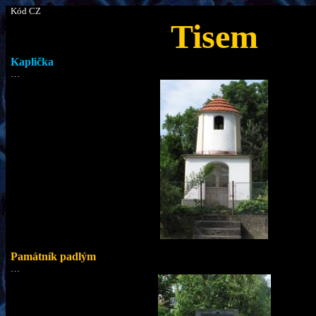
Kód CZ
Tisem
Kaplička
…
Památník padlým
…