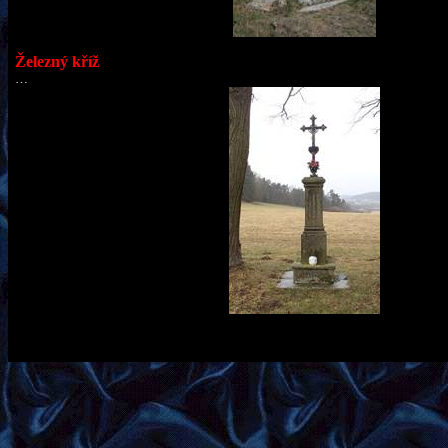
Železný kříž
…