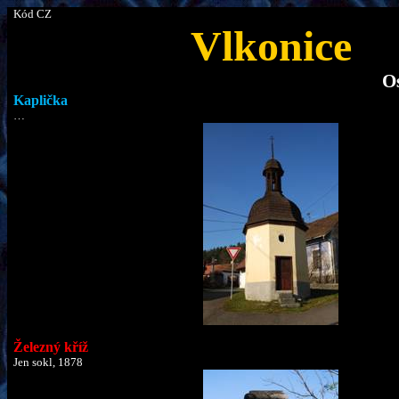
Kód CZ
Vlkonice
O
Kaplička
…
Železný kříž
Jen sokl, 1878