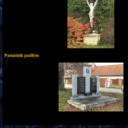
Památník padlým
…