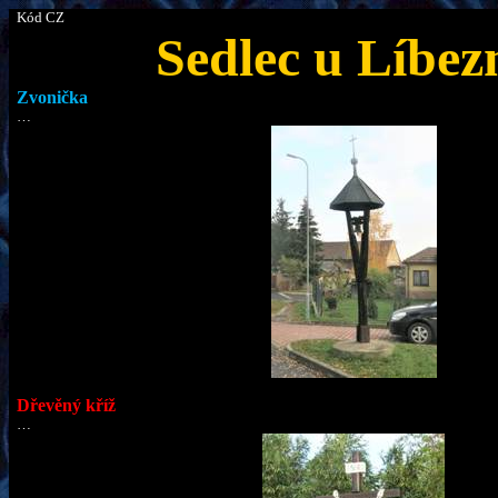
Kód CZ
Sedlec u
Líbez
Zvonička
…
Dřevěný kříž
…