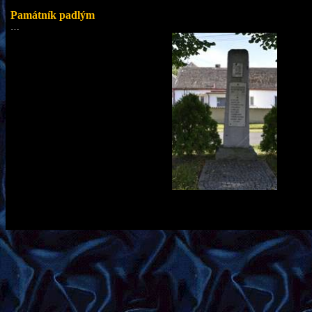
Památník padlým
…