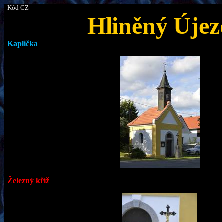
Kód CZ
Hliněný Újez
Kaplička
…
Železný kříž
…